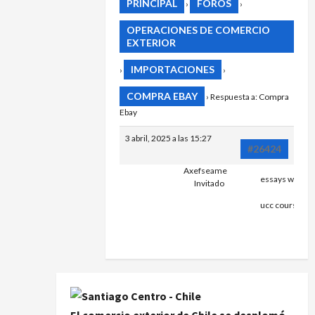
PRINCIPAL
FOROS
›
›
OPERACIONES DE COMERCIO
EXTERIOR
IMPORTACIONES
›
›
COMPRA EBAY
›
Respuesta a: Compra
Ebay
3 abril, 2025 a las 15:27
#26424
Axefseame
essays writers
Invitado
HTTPS://
ucc courses