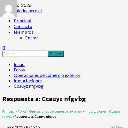
Saltar
1 agosto, 2026
al
contenido
Menú
Principal
principal
Contacto
Miembros
Entrar
Buscar:
Inicio
Foros
Operaciones de comercio exterior
Importaciones
Ccauyz nfgvbg
Respuesta a: Ccauyz nfgvbg
Principal
›
Foros
›
Operaciones de comercio exterior
›
Importaciones
›
Ccauyz
nfgvbg
›
Respuesta a: Ccauyz nfgvbg
3 abril, 2025 a las 15:16
#26422