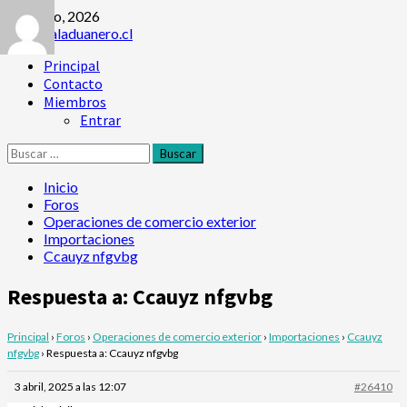
Saltar
6 agosto, 2026
al
contenido
Menú
Principal
principal
Contacto
Miembros
Entrar
Buscar:
Inicio
Foros
Operaciones de comercio exterior
Importaciones
Ccauyz nfgvbg
Respuesta a: Ccauyz nfgvbg
Principal
›
Foros
›
Operaciones de comercio exterior
›
Importaciones
›
Ccauyz
nfgvbg
›
Respuesta a: Ccauyz nfgvbg
3 abril, 2025 a las 12:07
#26410