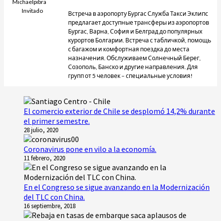
Michaelpibra
Invitado
Встреча в аэропорту Бургас Служба Такси Эклипс
предлагает доступные трансферы из аэропортов
Бургас, Варна, София и Белград до популярных
курортов Болгарии. Встреча с табличкой, помощь
с багажом и комфортная поездка до места
назначения. Обслуживаем Солнечный Берег,
Созополь, Банско и другие направления. Для
групп от 5 человек – специальные условия!
El comercio exterior de Chile se desplomó 14,2% durante
el primer semestre.
28 julio, 2020
Coronavirus pone en vilo a la economía.
11 febrero, 2020
En el Congreso se sigue avanzando en la Modernización
del TLC con China.
16 septiembre, 2018