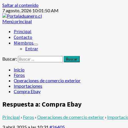
Saltar al contenido
7 agosto, 2026
10:01:50 AM
Menú principal
Principal
Contacto
Miembros
Entrar
Buscar:
Inicio
Foros
Operaciones de comercio exterior
Importaciones
Compra Ebay
Respuesta a: Compra Ebay
Principal
›
Foros
›
Operaciones de comercio exterior
›
Importaci
3 abril, 2025 a las 10:31
#26405