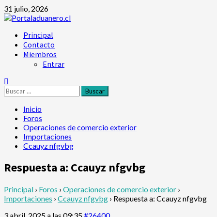
31 julio, 2026
Principal
Contacto
Miembros
Entrar
Inicio
Foros
Operaciones de comercio exterior
Importaciones
Ccauyz nfgvbg
Respuesta a: Ccauyz nfgvbg
Principal
›
Foros
›
Operaciones de comercio exterior
›
Importaciones
›
Ccauyz nfgvbg
›
Respuesta a: Ccauyz nfgvbg
3 abril, 2025 a las 09:35
#26400