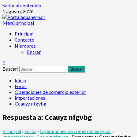
Saltar al contenido
1 agosto, 2026
Menú principal
Principal
Contacto
Miembros
Entrar
Buscar:
Inicio
Foros
Operaciones de comercio exterior
Importaciones
Ccauyz nfgvbg
Respuesta a: Ccauyz nfgvbg
Principal
›
Foros
›
Operaciones de comercio exterior
›
Importaciones
›
Ccauyz nfgvbg
›
Respuesta a: Ccauyz nfgvbg