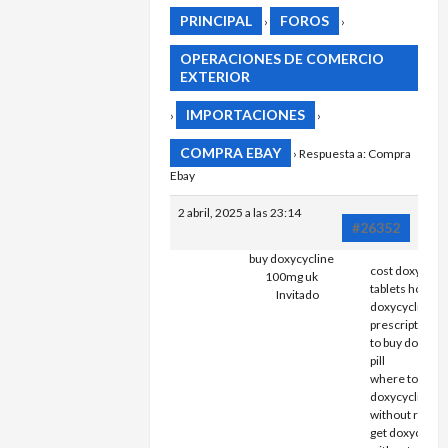
PRINCIPAL
FOROS
›
›
OPERACIONES DE COMERCIO
EXTERIOR
IMPORTACIONES
›
›
COMPRA EBAY
›
Respuesta a: Compra
Ebay
2 abril, 2025 a las 23:14
#26352
buy doxycycline
cost doxycycli
100mg uk
tablets how can
Invitado
doxycycline n
prescription 
to buy doxycyc
pill
where to buy
doxycycline
without rx whe
get doxycyclin