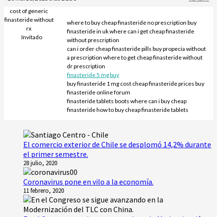
cost of generic
finasteride without
where to buy cheap finasteride no prescription buy
rx
finasteride in uk where can i get cheap finasteride
Invitado
without prescription
can i order cheap finasteride pills buy propecia without
a prescription where to get cheap finasteride without
dr prescription
finasteride 5 mg buy
buy finasteride 1 mg cost cheap finasteride prices buy
finasteride online forum
finasteride tablets boots where can i buy cheap
finasteride how to buy cheap finasteride tablets
El comercio exterior de Chile se desplomó 14,2% durante
el primer semestre.
28 julio, 2020
Coronavirus pone en vilo a la economía.
11 febrero, 2020