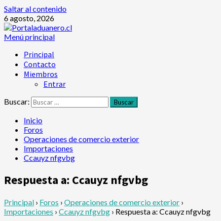
Saltar al contenido
6 agosto, 2026
Menú principal
Principal
Contacto
Miembros
Entrar
Buscar:
Inicio
Foros
Operaciones de comercio exterior
Importaciones
Ccauyz nfgvbg
Respuesta a: Ccauyz nfgvbg
Principal
›
Foros
›
Operaciones de comercio exterior
›
Importaciones
›
Ccauyz nfgvbg
›
Respuesta a: Ccauyz nfgvbg