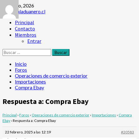
Saltar
6 agosto, 2026
al
contenido
Menú
Principal
principal
Contacto
Miembros
Entrar
Buscar:
Inicio
Foros
Operaciones de comercio exterior
Importaciones
Compra Ebay
Respuesta a: Compra Ebay
Principal
›
Foros
›
Operaciones de comercio exterior
›
Importaciones
›
Compra
Ebay
›
Respuesta a: Compra Ebay
22 febrero, 2025 a las 12:19
#20583