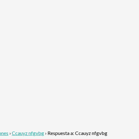
ones
›
Ccauyz nfgvbg
›
Respuesta a: Ccauyz nfgvbg