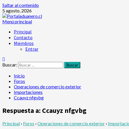
Saltar al contenido
5 agosto, 2026
Menú principal
Principal
Contacto
Miembros
Entrar
Buscar:
Inicio
Foros
Operaciones de comercio exterior
Importaciones
Ccauyz nfgvbg
Respuesta a: Ccauyz nfgvbg
Principal
›
Foros
›
Operaciones de comercio exterior
›
Importaci