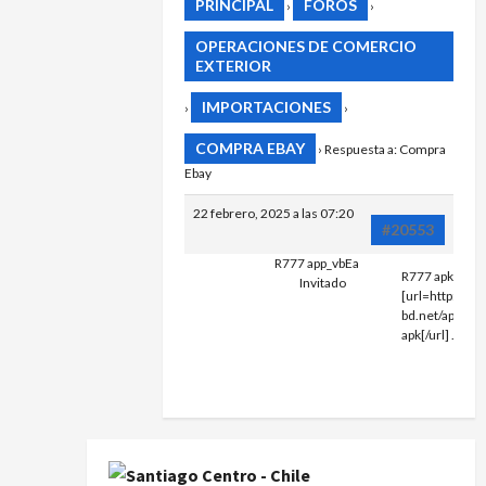
PRINCIPAL
FOROS
›
›
OPERACIONES DE COMERCIO
EXTERIOR
IMPORTACIONES
›
›
COMPRA EBAY
›
Respuesta a: Compra
Ebay
22 febrero, 2025 a las 07:20
#20553
R777 app_vbEa
R777 apk
Invitado
[url=http://r77
bd.net/app/]R
apk[/url] .