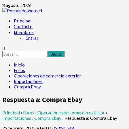
Saltar
8 agosto, 2026
al
contenido
Menú
Principal
principal
Contacto
Miembros
Entrar
Buscar:
Inicio
Foros
Operaciones de comercio exterior
Importaciones
Compra Ebay
Respuesta a: Compra Ebay
Principal
›
Foros
›
Operaciones de comercio exterior
›
Importaciones
›
Compra Ebay
›
Respuesta a: Compra Ebay
22 febrero, 2025 a las 07:02
#20548