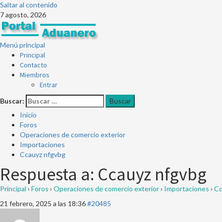
Saltar al contenido
7 agosto, 2026
Menú principal
Principal
Contacto
Miembros
Entrar
Buscar:
Inicio
Foros
Operaciones de comercio exterior
Importaciones
Ccauyz nfgvbg
Respuesta a: Ccauyz nfgvbg
Principal
›
Foros
›
Operaciones de comercio exterior
›
Importaciones
›
Cc
21 febrero, 2025 a las 18:36
#20485