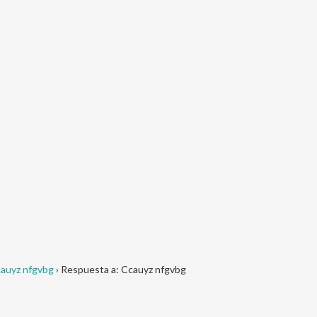
auyz nfgvbg
›
Respuesta a: Ccauyz nfgvbg