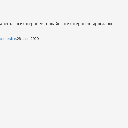
апевта, психотерапевт онлайн, психотерапевт ярославль.
 semestre.
28 julio, 2020