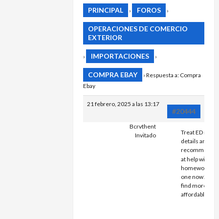
PRINCIPAL
FOROS
›
›
OPERACIONES DE COMERCIO
EXTERIOR
IMPORTACIONES
›
›
COMPRA EBAY
›
Respuesta a: Compra
Ebay
21 febrero, 2025 a las 13:17
#20444
Bcrvthent
Treat ED now.
Invitado
details and
recommendat
at
help with
homework . G
one now! You 
find more
affordable pric