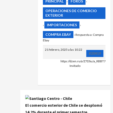
PRINCIPAL
FOROS
›
›
OPERACIONES DE COMERCIO
EXTERIOR
IMPORTACIONES
›
›
COMPRA EBAY
›
Respuesta a: Compra
Ebay
21 febrero, 2025 a las 10:22
#20419
https://dzen.ru/a/Z7DSuJa_RBBT7S9q
HTTPS://D
Invitado
El comercio exterior de Chile se desplomó
14,2% durante el primer semestre.