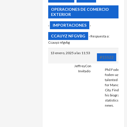
OPERACIONES DE COMERCIO
EXTERIOR
IMPORTACIONES
›
›
CCAUYZ NFGVBG
›
Respuesta a:
Ccauyz nfgvbg
13 enero, 2025 a las 11:53
#15522
JeffreyCon
Phil Foden
phil
Invitado
foden-az.com i
talented midfi
for Mancheste
City. Find out 
his biography,
statistics and l
news.