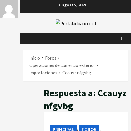
Saltar
6 agosto, 2026
al
contenido
Inicio
Foros
Operaciones de comercio exterior
Importaciones
Ccauyz nfgvbg
Respuesta a: Ccauyz
nfgvbg
PRINCIPAL
FOROS
›
›