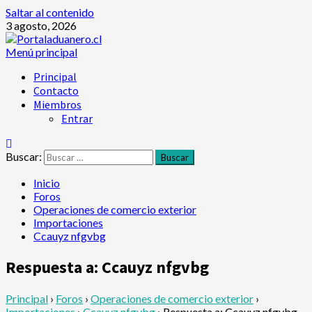
Saltar al contenido
3 agosto, 2026
Menú principal
Principal
Contacto
Miembros
Entrar
Buscar:
Inicio
Foros
Operaciones de comercio exterior
Importaciones
Ccauyz nfgvbg
Respuesta a: Ccauyz nfgvbg
Principal
›
Foros
›
Operaciones de comercio exterior
›
Importaciones
›
Ccauyz nfgvbg
›
Respuesta a: Ccauyz nfgvbg