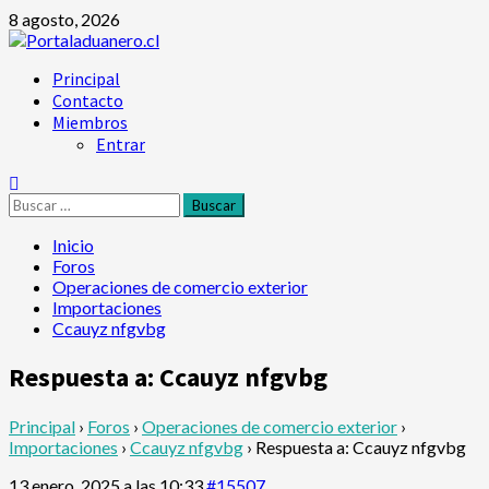
Saltar
8 agosto, 2026
al
contenido
Menú
Principal
principal
Contacto
Miembros
Entrar
Buscar:
Inicio
Foros
Operaciones de comercio exterior
Importaciones
Ccauyz nfgvbg
Respuesta a: Ccauyz nfgvbg
Principal
›
Foros
›
Operaciones de comercio exterior
›
Importaciones
›
Ccauyz nfgvbg
›
Respuesta a: Ccauyz nfgvbg
13 enero, 2025 a las 10:33
#15507