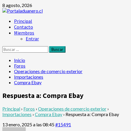
Saltar
8 agosto, 2026
al
contenido
Menú
Principal
principal
Contacto
Miembros
Entrar
Buscar:
Inicio
Foros
Operaciones de comercio exterior
Importaciones
Compra Ebay
Respuesta a: Compra Ebay
Principal
›
Foros
›
Operaciones de comercio exterior
›
Importaciones
›
Compra Ebay
›
Respuesta a: Compra Ebay
13 enero, 2025 a las 08:45
#15491