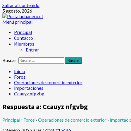
Saltar al contenido
5 agosto, 2026
Menú principal
Principal
Contacto
Miembros
Entrar
Buscar:
Inicio
Foros
Operaciones de comercio exterior
Importaciones
Ccauyz nfgvbg
Respuesta a: Ccauyz nfgvbg
Principal
›
Foros
›
Operaciones de comercio exterior
›
Importaci
13 enero, 2025 a las 04:24
#15446