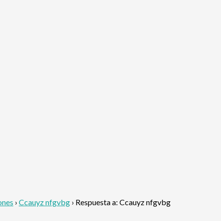
ones
›
Ccauyz nfgvbg
›
Respuesta a: Ccauyz nfgvbg