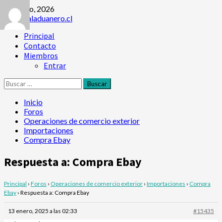
Saltar
6 agosto, 2026
al
contenido
Menú
Principal
principal
Contacto
Miembros
Entrar
Buscar:
Inicio
Foros
Operaciones de comercio exterior
Importaciones
Compra Ebay
Respuesta a: Compra Ebay
Principal
›
Foros
›
Operaciones de comercio exterior
›
Importaciones
›
Compra
Ebay
›
Respuesta a: Compra Ebay
13 enero, 2025 a las 02:33
#15435