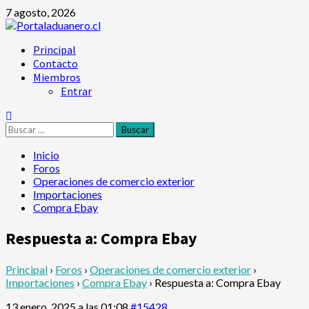
Saltar
7 agosto, 2026
al
contenido
Menú
Principal
principal
Contacto
Miembros
Entrar
Buscar:
Inicio
Foros
Operaciones de comercio exterior
Importaciones
Compra Ebay
Respuesta a: Compra Ebay
Principal
›
Foros
›
Operaciones de comercio exterior
›
Importaciones
›
Compra Ebay
›
Respuesta a: Compra Ebay
13 enero, 2025 a las 01:08
#15428