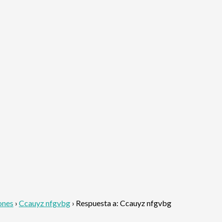
ones
›
Ccauyz nfgvbg
›
Respuesta a: Ccauyz nfgvbg