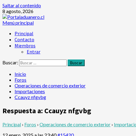
Saltar al contenido
8 agosto, 2026
Menú principal
Principal
Contacto
Miembros
Entrar
Buscar:
Inicio
Foros
Operaciones de comercio exterior
Importaciones
Ccauyz nfgvbg
Respuesta a: Ccauyz nfgvbg
Principal
›
Foros
›
Operaciones de comercio exterior
›
Importaci
12 enero, 2025 a las 23:40
#15420