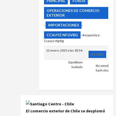
PRINCIPAL
FOROS
›
›
OPERACIONES DE COMERCIO
EXTERIOR
IMPORTACIONES
›
›
CCAUYZ NFGVBG
›
Respuesta a:
Ccauyz nfgvbg
12 enero, 2025 a las 18:54
#15385
DavidRem
thc weed in pr
Invitado
hash shop in p
El comercio exterior de Chile se desplomó