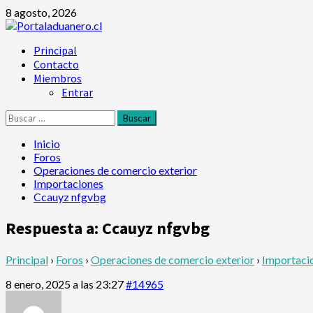
Saltar
8 agosto, 2026
al
contenido
Menú
Principal
principal
Contacto
Miembros
Entrar
Buscar:
Inicio
Foros
Operaciones de comercio exterior
Importaciones
Ccauyz nfgvbg
Respuesta a: Ccauyz nfgvbg
Principal
›
Foros
›
Operaciones de comercio exterior
›
Importaci
8 enero, 2025 a las 23:27
#14965