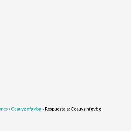
ones
›
Ccauyz nfgvbg
›
Respuesta a: Ccauyz nfgvbg