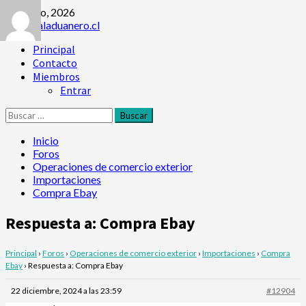
Saltar
8 agosto, 2026
al
contenido
Menú
Principal
principal
Contacto
Miembros
Entrar
Buscar:
Inicio
Foros
Operaciones de comercio exterior
Importaciones
Compra Ebay
Respuesta a: Compra Ebay
Principal
›
Foros
›
Operaciones de comercio exterior
›
Importaciones
›
Compra
Ebay
›
Respuesta a: Compra Ebay
22 diciembre, 2024 a las 23:59
#12904