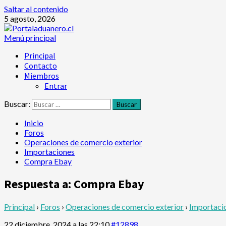
Saltar al contenido
5 agosto, 2026
Menú principal
Principal
Contacto
Miembros
Entrar
Buscar:
Inicio
Foros
Operaciones de comercio exterior
Importaciones
Compra Ebay
Respuesta a: Compra Ebay
Principal
›
Foros
›
Operaciones de comercio exterior
›
Importaci
22 diciembre, 2024 a las 22:10
#12898