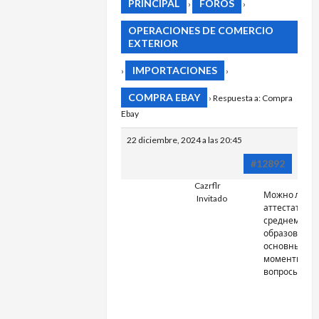
PRINCIPAL
FOROS
›
›
OPERACIONES DE COMERCIO
EXTERIOR
IMPORTACIONES
›
›
COMPRA EBAY
›
Respuesta a: Compra
Ebay
22 diciembre, 2024 a las 20:45
#12892
Cazrflr
Можно ли ку
Invitado
аттестат о
среднем
образовании
основные
моменты и
вопросы