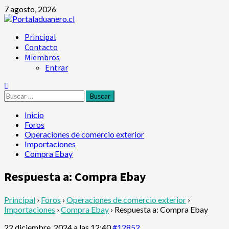
Saltar
7 agosto, 2026
al
contenido
Menú
Principal
principal
Contacto
Miembros
Entrar
Buscar:
Inicio
Foros
Operaciones de comercio exterior
Importaciones
Compra Ebay
Respuesta a: Compra Ebay
Principal
›
Foros
›
Operaciones de comercio exterior
›
Importaciones
›
Compra Ebay
›
Respuesta a: Compra Ebay
22 diciembre, 2024 a las 12:40
#12852