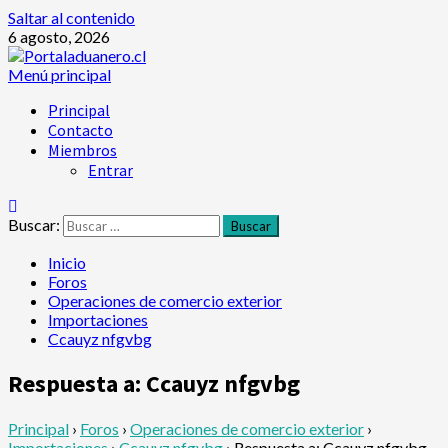
Saltar al contenido
6 agosto, 2026
Menú principal
Principal
Contacto
Miembros
Entrar
Buscar:
Inicio
Foros
Operaciones de comercio exterior
Importaciones
Ccauyz nfgvbg
Respuesta a: Ccauyz nfgvbg
Principal
›
Foros
›
Operaciones de comercio exterior
›
Importaciones
›
Ccauyz nfgvbg
›
Respuesta a: Ccauyz nfgvbg