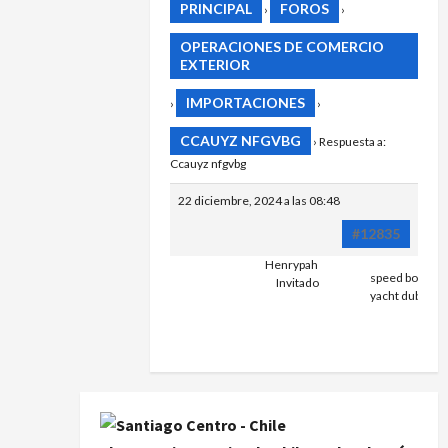
PRINCIPAL
FOROS
›
›
OPERACIONES DE COMERCIO
EXTERIOR
IMPORTACIONES
›
›
CCAUYZ NFGVBG
›
Respuesta a:
Ccauyz nfgvbg
22 diciembre, 2024 a las 08:48
#12835
Henrypah
speed boat in 
Invitado
yacht dubai