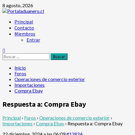
Saltar
8 agosto, 2026
al
contenido
Menú
Principal
principal
Contacto
Miembros
Entrar
Buscar:
Inicio
Foros
Operaciones de comercio exterior
Importaciones
Compra Ebay
Respuesta a: Compra Ebay
Principal
›
Foros
›
Operaciones de comercio exterior
›
Importaciones
›
Compra Ebay
›
Respuesta a: Compra Ebay
22 diciembre, 2024 a las 06:09
#12824