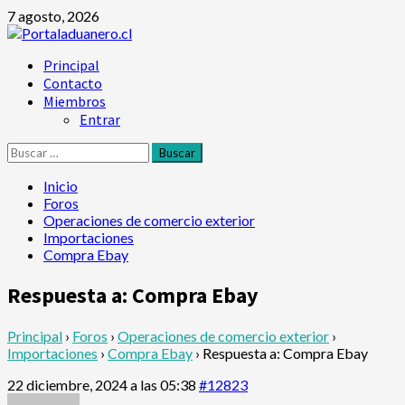
Saltar
7 agosto, 2026
al
contenido
Menú
Principal
principal
Contacto
Miembros
Entrar
Buscar:
Inicio
Foros
Operaciones de comercio exterior
Importaciones
Compra Ebay
Respuesta a: Compra Ebay
Principal
›
Foros
›
Operaciones de comercio exterior
›
Importaciones
›
Compra Ebay
›
Respuesta a: Compra Ebay
22 diciembre, 2024 a las 05:38
#12823