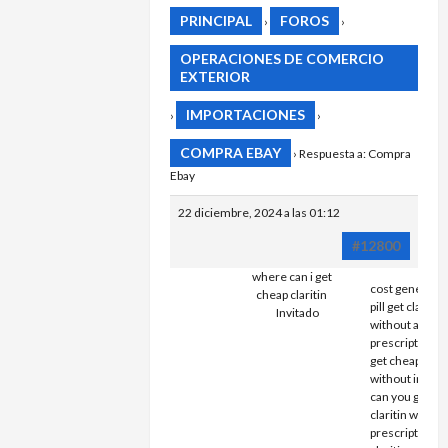
PRINCIPAL
FOROS
›
›
OPERACIONES DE COMERCIO
EXTERIOR
IMPORTACIONES
›
›
COMPRA EBAY
›
Respuesta a: Compra
Ebay
22 diciembre, 2024 a las 01:12
#12800
where can i get
cost generic cl
cheap claritin
pill get claritin
Invitado
without a
prescription ca
get cheap clari
without insur
can you get ch
claritin withou
prescription c