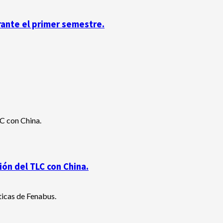
rante el primer semestre.
ón del TLC con China.