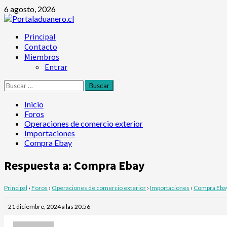
Saltar
6 agosto, 2026
al
contenido
Menú
Principal
principal
Contacto
Miembros
Entrar
Buscar:
Inicio
Foros
Operaciones de comercio exterior
Importaciones
Compra Ebay
Respuesta a: Compra Ebay
Principal
›
Foros
›
Operaciones de comercio exterior
›
Importaciones
›
Compra Eba
21 diciembre, 2024 a las 20:56