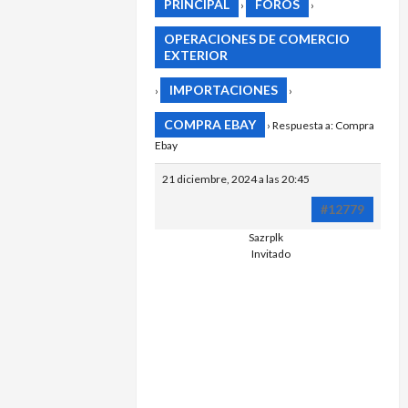
PRINCIPAL
FOROS
›
›
OPERACIONES DE COMERCIO
EXTERIOR
IMPORTACIONES
›
›
COMPRA EBAY
›
Respuesta a: Compra
Ebay
21 diciembre, 2024 a las 20:45
#12779
Sazrplk
ПРИОБРЕТ
Invitado
ДИПЛОМА 
С
СОКРАЩЕ
ПРОГРАМ
ОБУЧЕНИЯ
МОСКВЕ