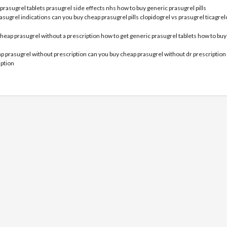
 prasugrel tablets prasugrel side effects nhs how to buy generic prasugrel pills
ugrel indications can you buy cheap prasugrel pills clopidogrel vs prasugrel ticagrel
REL FOR SALE
cheap prasugrel without a prescription how to get generic prasugrel tablets how to buy
p prasugrel without prescription can you buy cheap prasugrel without dr prescription
iption