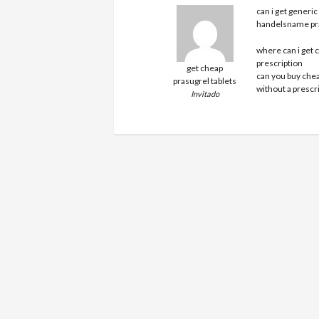
can i get generic
handelsname pras
GET PRASUG
where can i get 
prescription
get cheap
can you buy chea
prasugrel tablets
without a prescr
Invitado