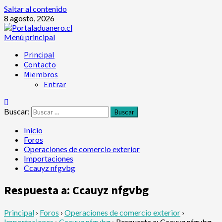
Saltar al contenido
8 agosto, 2026
Menú principal
Principal
Contacto
Miembros
Entrar
Buscar:
Inicio
Foros
Operaciones de comercio exterior
Importaciones
Ccauyz nfgvbg
Respuesta a: Ccauyz nfgvbg
Principal
›
Foros
›
Operaciones de comercio exterior
›
Importaciones
›
Ccauyz nfgvbg
›
Respuesta a: Ccauyz nfgvbg