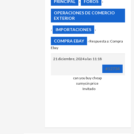
PRINCIPAL
FOROS
›
›
OPERACIONES DE COMERCIO
EXTERIOR
IMPORTACIONES
›
›
COMPRA EBAY
›
Respuesta a: Compra
Ebay
21 diciembre, 2024 a las 11:18
#12734
can you buy cheap
CAN YOU G
sumycin price
GENERIC
Invitado
SUMYCIN
WITHOUT
PRESCRIPT