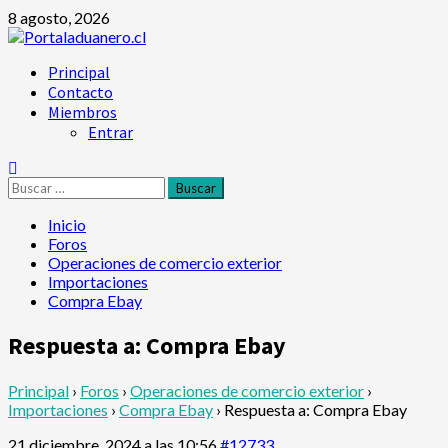
Saltar
8 agosto, 2026
al
contenido
Menú
Principal
principal
Contacto
Miembros
Entrar
Buscar:
Inicio
Foros
Operaciones de comercio exterior
Importaciones
Compra Ebay
Respuesta a: Compra Ebay
Principal
›
Foros
›
Operaciones de comercio exterior
›
Importaciones
›
Compra Ebay
›
Respuesta a: Compra Ebay
21 diciembre, 2024 a las 10:56
#12733