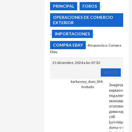
PRINCIPAL
FOROS
›
›
OPERACIONES DE COMERCIO
EXTERIOR
IMPORTACIONES
›
›
COMPRA EBAY
›
Respuesta a: Compra
Ebay
21 diciembre, 2024 a las 07:32
#12721
karkasnyy_dom_liMi
Энергоэффе
Invitado
каркасный д
под ключ:
экономьте н
отоплении
дома каркас
спб
[url=https://k
doma-v-spb-p