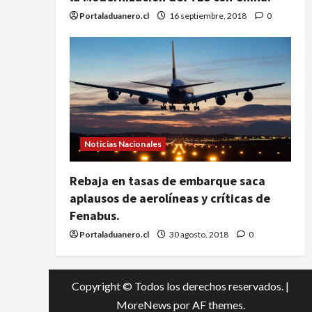
Portaladuanero.cl
16 septiembre, 2018
0
Noticias Nacionales
Rebaja en tasas de embarque saca
aplausos de aerolíneas y críticas de
Fenabus.
Portaladuanero.cl
30 agosto, 2018
0
Copyright © Todos los derechos reservados.
|
MoreNews
por AF themes.