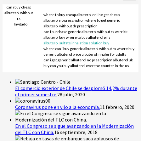
can i buy cheap
albuterol without
where to buy cheap albuterol online get cheap
rx
albuterol no prescription where to get generic
Invitado
albuterol without dr prescription
can i purchase generic albuterol without rx warrick
albuterol buy where to buy albuterol pills
albuterol sulfate inhalation solution buy
where can i buy generic albuterol without rx where buy
generic albuterol price albuterol inhaler for adults
can i get generic albuterol no prescription albuterol uk
buy can you buy albuterol over the counter in the us
El comercio exterior de Chile se desplomó 14,2% durante
el primer semestre.
28 julio, 2020
Coronavirus pone en vilo a la economía.
11 febrero, 2020
En el Congreso se sigue avanzando en la Modernización
del TLC con China.
16 septiembre, 2018