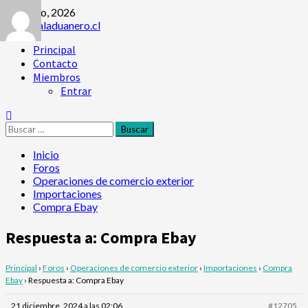
Saltar
8 agosto, 2026
al
contenido
Menú
Principal
principal
Contacto
Miembros
Entrar
Buscar:
Inicio
Foros
Operaciones de comercio exterior
Importaciones
Compra Ebay
Respuesta a: Compra Ebay
Principal
›
Foros
›
Operaciones de comercio exterior
›
Importaciones
›
Compra
Ebay
›
Respuesta a: Compra Ebay
21 diciembre, 2024 a las 02:06
#12705